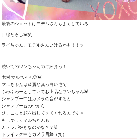
最後のショットはモデルさんもよくしている
目線そらし💓笑
ライちゃん、モデルさんいけるかも！！✨
続いてのワンちゃんのご紹介っ！
木村 マルちゃん🐶💓
マルちゃんは綺麗な真っ白い毛で
ふわふわーとしていてお上品なワンちゃん💓
シャンプー中はカメラの音がすると
シャンプー台の中から
ひょこっと顔を出してきてくれるんです☺
もしかしてマルちゃんも
カメラが好きなのかな？？笑
ドライング中も
カメラ目線
（笑）