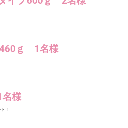
イプ600ｇ 2名様
！
460ｇ 1名様
！
1名様
ント！