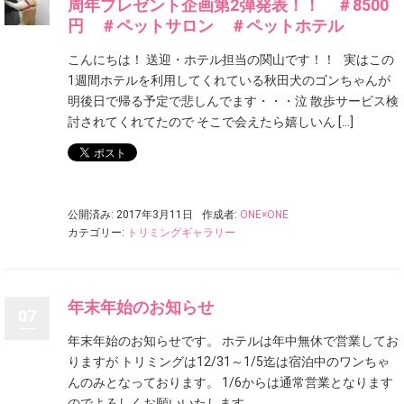
周年プレゼント企画第2弾発表！！ ＃8500
円 ＃ペットサロン ＃ペットホテル
こんにちは！ 送迎・ホテル担当の関山です！！ 実はこの
1週間ホテルを利用してくれている秋田犬のゴンちゃんが
明後日で帰る予定で悲しんでます・・・泣 散歩サービス検
討されてくれてたので そこで会えたら嬉しいん […]
公開済み: 2017年3月11日
作成者:
ONE×ONE
カテゴリー:
トリミングギャラリー
年末年始のお知らせ
07
年末年始のお知らせです。 ホテルは年中無休で営業してお
りますが トリミングは12/31～1/5迄は宿泊中のワンちゃ
んのみとなっております。 1/6からは通常営業となります
のでよろしくお願いいたします。